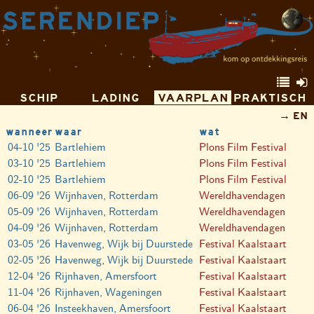
SCHIP
LADING
VAARPLAN
PRAKTISCH
EN
wanneer
waar
wat
04-10 '25
Bartlehiem
Plons Film Festival
03-10 '25
Bartlehiem
Plons Film Festival
02-10 '25
Bartlehiem
Plons Film Festival
06-09 '26
Wijnhaven, Rotterdam
Wereldhavendagen
05-09 '26
Wijnhaven, Rotterdam
Wereldhavendagen
04-09 '26
Wijnhaven, Rotterdam
Wereldhavendagen
03-05 '26
Havenweg, Wijk bij Duurstede
Festival Kaalstaart
02-05 '26
Havenweg, Wijk bij Duurstede
Festival Kaalstaart
12-04 '26
Rijnhaven, Amersfoort
Festival Kaalstaart
11-04 '26
Rijnhaven, Wageningen
Festival Kaalstaart
06-04 '26
Insteekhaven, Amersfoort
Festival Kaalstaart