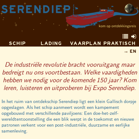
SCHIP
LADING
VAARPLAN
PRAKTISCH
EN
De industriële revolutie bracht vooruitgang maar
bedreigt nu ons voortbestaan. Welke vaardigheden
hebben we nodig voor de komende 150 jaar? Kom
leren, luisteren en uitproberen bij Expo Serendiep.
In het ruim van ontdekschip Serendiep ligt een klein Gallisch dorpje
opgeslagen. Als het schip aanmeert wordt een kampement
opgebouwd met verschillende paviljoens: Een doe-het-zelf-
wereldtentoonstelling die een blik werpt in de toekomst en nieuwe
patronen verkent voor een post-industriële, duurzame en eerlijke
samenleving.